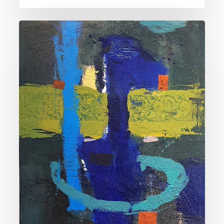
BAWO172208