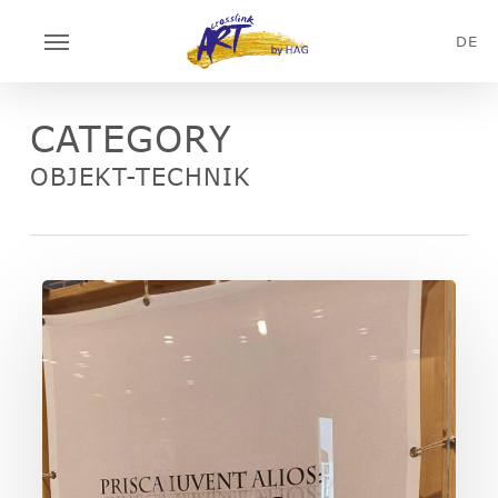
Skip
Menu
to
DE
main
content
CATEGORY
OBJEKT-TECHNIK
BAWO172202