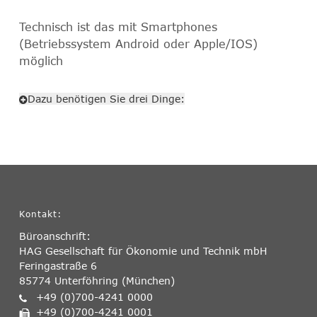
Technisch ist das mit Smartphones
(Betriebssystem Android oder Apple/IOS)
möglich
Dazu benötigen Sie drei Dinge:
Kontakt:
Büroanschrift:
HAG Gesellschaft für Ökonomie und Technik mbH
Feringastraße 6
85774 Unterföhring (München)
+49 (0)700-4241 0000
+49 (0)700-4241 0001